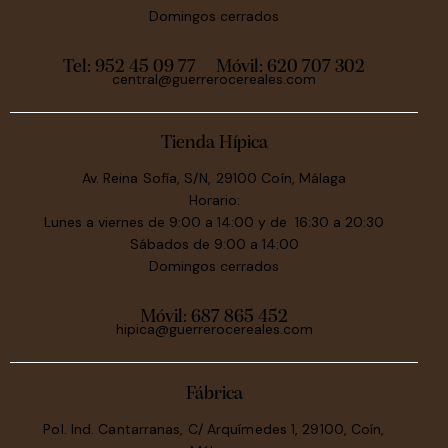
Domingos cerrados
Tel: 952 45 09 77
Móvil:
620 707 302
central@guerrerocereales.com
Tienda Hípica
Av. Reina Sofía, S/N, 29100 Coín, Málaga
Horario:
Lunes a viernes de 9:00 a 14:00 y de 16:30 a 20:30
Sábados de 9:00 a 14:00
Domingos cerrados
Móvil:
687 865 452
hipica@guerrerocereales.com
Fábrica
Pol. Ind. Cantarranas, C/ Arquímedes 1, 29100, Coín,