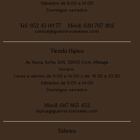
Sábados de 8:00 a 14:00
Domingos cerrados
Tel: 952 45 09 77
Móvil:
620 707 302
central@guerrerocereales.com
Tienda Hípica
Av. Reina Sofía, S/N, 29100 Coín, Málaga
Horario:
Lunes a viernes de 9:00 a 14:00 y de 16:30 a 20:30
Sábados de 9:00 a 14:00
Domingos cerrados
Móvil:
687 865 452
hipica@guerrerocereales.com
Fábrica