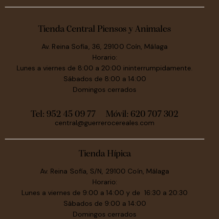
Tienda Central Piensos y Animales
Av. Reina Sofía, 36, 29100 Coín, Málaga
Horario:
Lunes a viernes de 8:00 a 20:00 ininterrumpidamente.
Sábados de 8:00 a 14:00
Domingos cerrados
Tel: 952 45 09 77
Móvil:
620 707 302
central@guerrerocereales.com
Tienda Hípica
Av. Reina Sofía, S/N, 29100 Coín, Málaga
Horario:
Lunes a viernes de 9:00 a 14:00 y de 16:30 a 20:30
Sábados de 9:00 a 14:00
Domingos cerrados