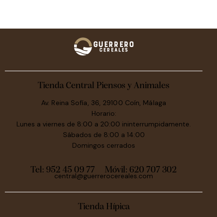
Tienda Central Piensos y Animales
Av. Reina Sofía, 36, 29100 Coín, Málaga
Horario:
Lunes a viernes de 8:00 a 20:00 ininterrumpidamente.
Sábados de 8:00 a 14:00
Domingos cerrados
Tel: 952 45 09 77
Móvil:
620 707 302
central@guerrerocereales.com
Tienda Hípica