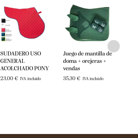
SUDADERO USO
Juego de mantilla de
SUD
GENERAL
doma + orejeras +
ACO
ACOLCHADO PONY
vendas
15,7
23,00
€
35,30
€
IVA incluido
IVA incluido