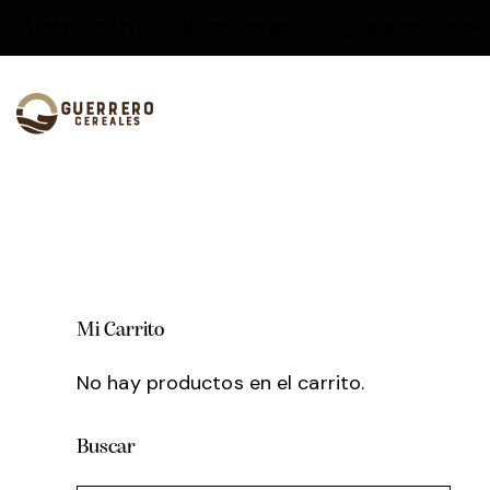
952 45 09 77
687 865 452
Avda. Reina Sofía 
Mi Carrito
No hay productos en el carrito.
Buscar