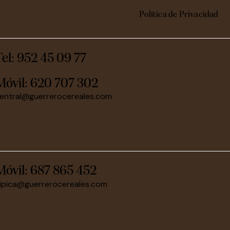
Política de Privacidad
Tel: 952 45 09 77
Móvil:
620 707 302
entral@guerrerocereales.com
Móvil:
687 865 452
ipica@guerrerocereales.com