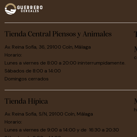
Tienda Central Piensos y Animales
Av. Reina Sofía, 36, 29100 Coín, Málaga
Horario:
c
Lunes a viernes de 8:00 a 20:00 ininterrumpidamente.
Sábados de 8:00 a 14:00
Domingos cerrados
Tienda Hípica
h
Av. Reina Sofía, S/N, 29100 Coín, Málaga
Horario:
Lunes a viernes de 9:00 a 14:00 y de 16:30 a 20:30