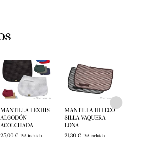
os
MANTILLA LEXHIS
MANTILLA HH ECO
Juego
ALGODÓN
SILLA VAQUERA
orej
ACOLCHADA
LONA
39,9
25,00
€
21,30
€
IVA incluido
IVA incluido