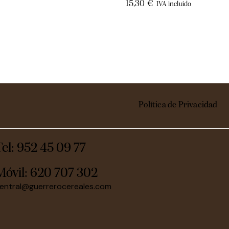
15,30
€
IVA incluido
Política de Privacidad
Tel: 952 45 09 77
Móvil:
620 707 302
entral@guerrerocereales.com