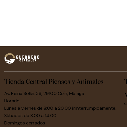
Tienda Central Piensos y Animales
Av. Reina Sofía, 36, 29100 Coín, Málaga
Horario:
c
Lunes a viernes de 8:00 a 20:00 ininterrumpidamente.
Sábados de 8:00 a 14:00
Domingos cerrados