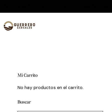
952 45 09 77
687 865 452
Avda. Reina Sofía 
Mi Carrito
No hay productos en el carrito.
Buscar