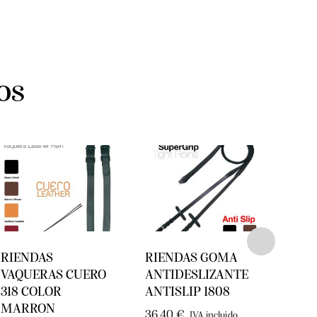
os
RIENDAS
RIENDAS GOMA
RIE
VAQUERAS CUERO
ANTIDESLIZANTE
PAR
318 COLOR
ANTISLIP 1808
AZLR
MARRON
36,40
€
25,0
IVA incluido