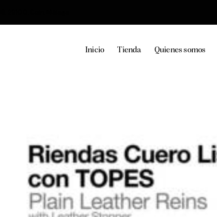
36, 29100, Coín, Málaga
Inicio
Tienda
Quienes somos