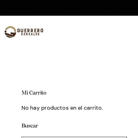
952 45 09 77
687 865 452
Avda. Reina Sofía 
Mi Carrito
No hay productos en el carrito.
Buscar