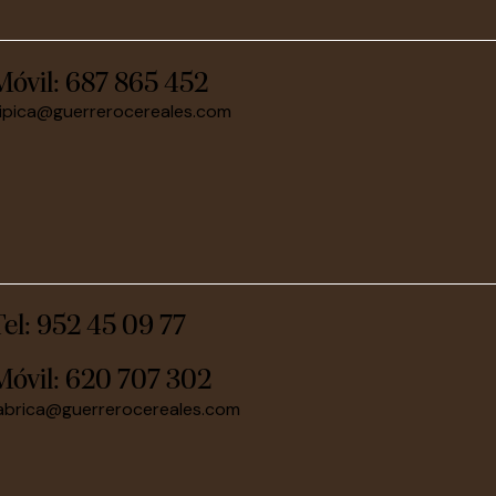
Móvil:
687 865 452
ipica@guerrerocereales.com
Tel: 952 45 09 77
Móvil:
620 707 302
abrica@guerrerocereales.com