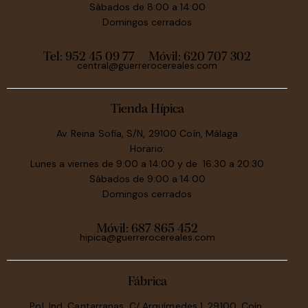
Sábados de 8:00 a 14:00
Domingos cerrados
Tel: 952 45 09 77
Móvil:
620 707 302
central@guerrerocereales.com
Tienda Hípica
Av. Reina Sofía, S/N, 29100 Coín, Málaga
Horario:
Lunes a viernes de 9:00 a 14:00 y de 16:30 a 20:30
Sábados de 9:00 a 14:00
Domingos cerrados
Móvil:
687 865 452
hipica@guerrerocereales.com
Fábrica
Pol. Ind. Cantarranas, C/ Arquímedes 1, 29100, Coín,