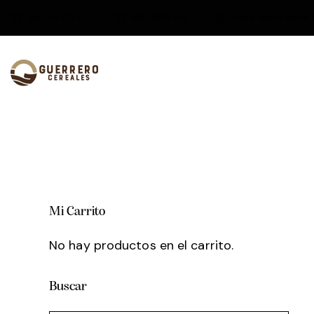
952 45 09 77
687 865 452
Avda. Reina Sofía 
Mi Carrito
No hay productos en el carrito.
Buscar