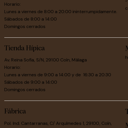
Horario:
c
Lunes a viernes de 8:00 a 20:00 ininterrumpidamente.
Sábados de 8:00 a 14:00
Domingos cerrados
Tienda Hípica
h
Av. Reina Sofía, S/N, 29100 Coín, Málaga
Horario:
Lunes a viernes de 9:00 a 14:00 y de 16:30 a 20:30
Sábados de 9:00 a 14:00
Domingos cerrados
Fábrica
Pol. Ind. Cantarranas, C/ Arquímedes 1, 29100, Coín,