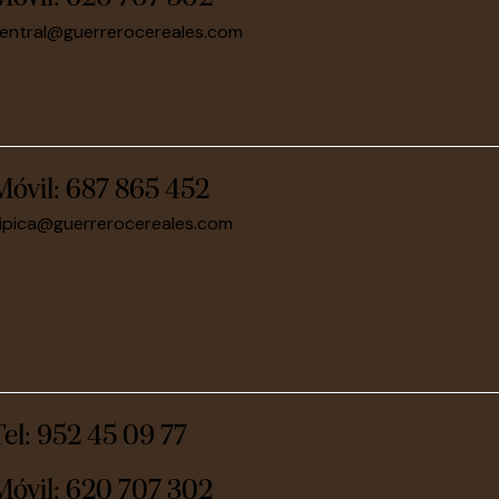
entral@guerrerocereales.com
Móvil:
687 865 452
ipica@guerrerocereales.com
Tel: 952 45 09 77
Móvil:
620 707 302