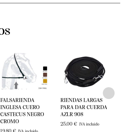
os
FALSARIENDA
RIENDAS LARGAS
FAL
INGLESA CUERO
PARA DAR CUERDA
VAQ
CASTECUS NEGRO
AZLR 908
(PAR
CROMO
25,00
€
12,6
IVA incluido
19,80
€
IVA incluido