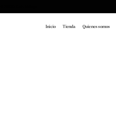
36, 29100, Coín, Málaga
Inicio
Tienda
Quienes somos