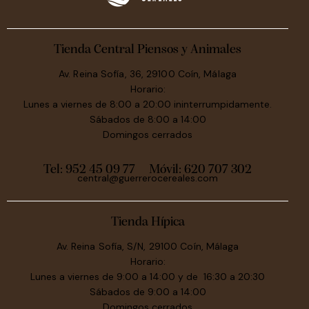
Tienda Central Piensos y Animales
Av. Reina Sofía, 36, 29100 Coín, Málaga
Horario:
Lunes a viernes de 8:00 a 20:00 ininterrumpidamente.
Sábados de 8:00 a 14:00
Domingos cerrados
Tel: 952 45 09 77
Móvil:
620 707 302
central@guerrerocereales.com
Tienda Hípica
Av. Reina Sofía, S/N, 29100 Coín, Málaga
Horario:
Lunes a viernes de 9:00 a 14:00 y de 16:30 a 20:30
Sábados de 9:00 a 14:00
Domingos cerrados