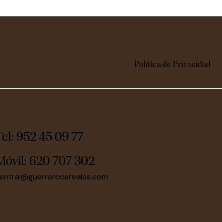
Política de Privacidad
Tel: 952 45 09 77
Móvil:
620 707 302
entral@guerrerocereales.com