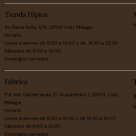
Tienda Hípica
h
Av. Reina Sofía, S/N, 29100 Coín, Málaga
Horario:
Lunes a viernes de 9:00 a 14:00 y de 16:30 a 20:30
Sábados de 9:00 a 14:00
Domingos cerrados
Fábrica
Pol. Ind. Cantarranas, C/ Arquímedes 1, 29100, Coín,
Málaga
f
Horario:
Lunes a viernes de 8:00 a 14:00 y de 15:30 a 19:00
Sábados de 8:00 a 14:00
Domingos cerrados