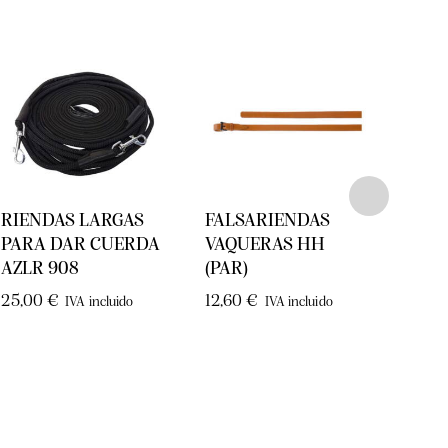
RIENDAS LARGAS
FALSARIENDAS
RIE
PARA DAR CUERDA
VAQUERAS HH
ANT
AZLR 908
(PAR)
ANTI
25,00
€
12,60
€
36,4
IVA incluido
IVA incluido