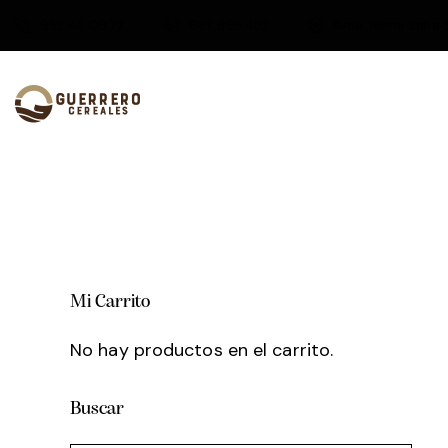
952 45 09 77
687 865 452
Avda. Reina Sofía 
Mi Carrito
No hay productos en el carrito.
Buscar