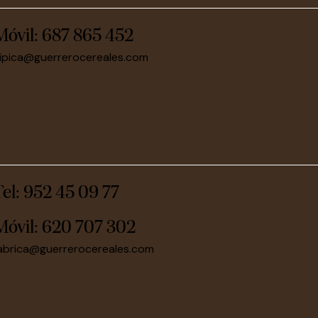
Móvil:
687 865 452
ipica@guerrerocereales.com
Tel: 952 45 09 77
Móvil:
620 707 302
abrica@guerrerocereales.com