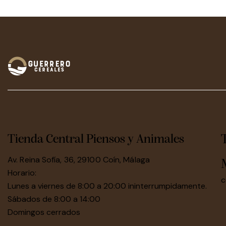
Tienda Central Piensos y Animales
Av. Reina Sofía, 36, 29100 Coín, Málaga
Horario:
c
Lunes a viernes de 8:00 a 20:00 ininterrumpidamente.
Sábados de 8:00 a 14:00
Domingos cerrados