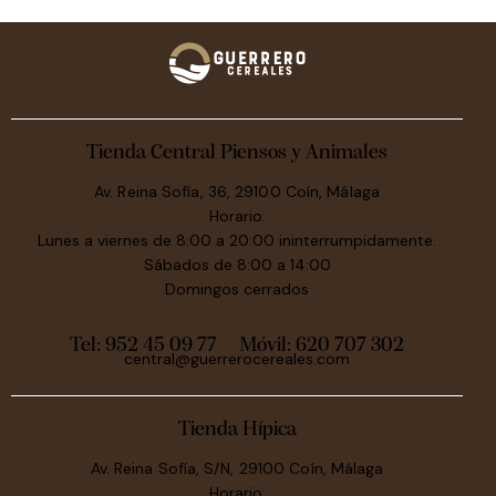
Tienda Central Piensos y Animales
Av. Reina Sofía, 36, 29100 Coín, Málaga
Horario:
Lunes a viernes de 8:00 a 20:00 ininterrumpidamente.
Sábados de 8:00 a 14:00
Domingos cerrados
Tel: 952 45 09 77
Móvil:
620 707 302
central@guerrerocereales.com
Tienda Hípica
Av. Reina Sofía, S/N, 29100 Coín, Málaga
Horario: