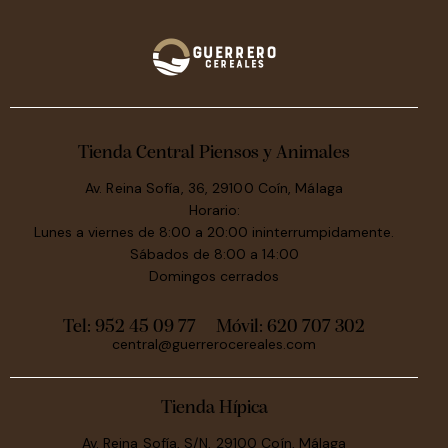
Tienda Central Piensos y Animales
Av. Reina Sofía, 36, 29100 Coín, Málaga
Horario:
Lunes a viernes de 8:00 a 20:00 ininterrumpidamente.
Sábados de 8:00 a 14:00
Domingos cerrados
Tel: 952 45 09 77
Móvil:
620 707 302
central@guerrerocereales.com
Tienda Hípica
Av. Reina Sofía, S/N, 29100 Coín, Málaga