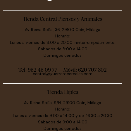
Tienda Central Piensos y Animales
Av. Reina Sofía, 36, 29100 Coín, Málaga
Horario:
Lunes a viernes de 8:00 a 20:00 ininterrumpidamente.
Sábados de 8:00 a 14:00
Domingos cerrados
Tel: 952 45 09 77
Móvil:
620 707 302
central@guerrerocereales.com
Tienda Hípica
Av. Reina Sofía, S/N, 29100 Coín, Málaga
Horario:
Lunes a viernes de 9:00 a 14:00 y de 16:30 a 20:30
Sábados de 9:00 a 14:00
Domingos cerrados