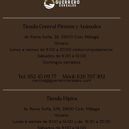
Tienda Central Piensos y Animales
Av. Reina Sofía, 36, 29100 Coín, Málaga
Horario:
Lunes a viernes de 8:00 a 20:00 ininterrumpidamente.
Sábados de 8:00 a 14:00
Domingos cerrados
Tel: 952 45 09 77
Móvil:
620 707 302
central@guerrerocereales.com
Tienda Hípica
Av. Reina Sofía, S/N, 29100 Coín, Málaga
Horario:
Lunes a viernes de 9:00 a 14:00 y de 16:30 a 20:30
Sábados de 9:00 a 14:00