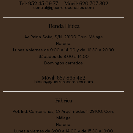
Tel: 952 45 09 77
Móvil:
620 707 302
central@guerrerocereales.com
Tienda Hípica
Av. Reina Sofía, S/N, 29100 Coín, Málaga
Horario:
Lunes a viernes de 9:00 a 14:00 y de 16:30 a 20:30
Sábados de 9:00 a 14:00
Domingos cerrados
Móvil:
687 865 452
hipica@guerrerocereales.com
Fábrica
Pol. Ind. Cantarranas, C/ Arquímedes 1, 29100, Coín,
Málaga
Horario:
Lunes a viernes de 8:00 a 14:00 y de 15:30 a 19:00