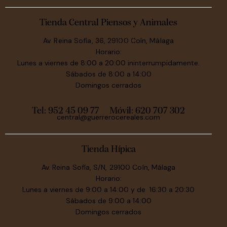
Tienda Central Piensos y Animales
Av. Reina Sofía, 36, 29100 Coín, Málaga
Horario:
Lunes a viernes de 8:00 a 20:00 ininterrumpidamente.
Sábados de 8:00 a 14:00
Domingos cerrados
Tel: 952 45 09 77
Móvil:
620 707 302
central@guerrerocereales.com
Tienda Hípica
Av. Reina Sofía, S/N, 29100 Coín, Málaga
Horario:
Lunes a viernes de 9:00 a 14:00 y de 16:30 a 20:30
Sábados de 9:00 a 14:00
Domingos cerrados