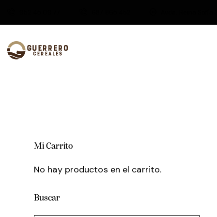
952 45 09 77
687 865 452
Avda. Reina Sofía 
Mi Carrito
No hay productos en el carrito.
Buscar