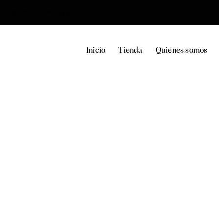
36, 29100, Coín, Málaga
Inicio
Tienda
Quienes somos