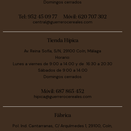
Domingos cerrados
Tel: 952 45 09 77
Móvil:
620 707 302
central@guerrerocereales.com
Tienda Hípica
Av. Reina Sofía, S/N, 29100 Coín, Málaga
Horario:
Lunes a viernes de 9:00 a 14:00 y de 16:30 a 20:30
Sábados de 9:00 a 14:00
Domingos cerrados
Móvil:
687 865 452
hipica@guerrerocereales.com
Fábrica
Pol. Ind. Cantarranas, C/ Arquímedes 1, 29100, Coín,