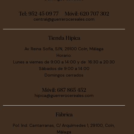
Tel: 952 45 09 77
Móvil:
620 707 302
central@guerrerocereales.com
Tienda Hípica
Av. Reina Sofía, S/N, 29100 Coín, Málaga
Horario:
Lunes a viernes de 9:00 a 14:00 y de 16:30 a 20:30
Sábados de 9:00 a 14:00
Domingos cerrados
Móvil:
687 865 452
hipica@guerrerocereales.com
Fábrica
Pol. Ind. Cantarranas, C/ Arquímedes 1, 29100, Coín,
Málaga