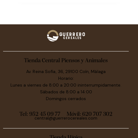
Tienda Central Piensos y Animales
Av. Reina Sofía, 36, 29100 Coín, Málaga
Horario:
Lunes a viernes de 8:00 a 20:00 ininterrumpidamente.
Sábados de 8:00 a 14:00
Domingos cerrados
Tel: 952 45 09 77
Móvil:
620 707 302
central@guerrerocereales.com
Tienda Hípica