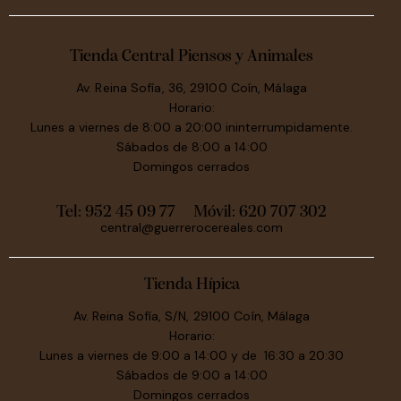
Tienda Central Piensos y Animales
Av. Reina Sofía, 36, 29100 Coín, Málaga
Horario:
Lunes a viernes de 8:00 a 20:00 ininterrumpidamente.
Sábados de 8:00 a 14:00
Domingos cerrados
Tel: 952 45 09 77
Móvil:
620 707 302
central@guerrerocereales.com
Tienda Hípica
Av. Reina Sofía, S/N, 29100 Coín, Málaga
Horario:
Lunes a viernes de 9:00 a 14:00 y de 16:30 a 20:30
Sábados de 9:00 a 14:00
Domingos cerrados