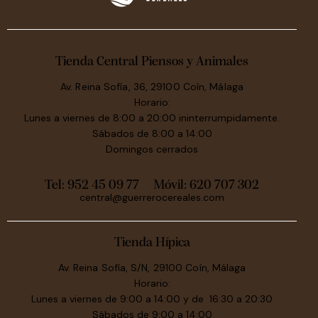
Tienda Central Piensos y Animales
Av. Reina Sofía, 36, 29100 Coín, Málaga
Horario:
Lunes a viernes de 8:00 a 20:00 ininterrumpidamente.
Sábados de 8:00 a 14:00
Domingos cerrados
Tel: 952 45 09 77
Móvil:
620 707 302
central@guerrerocereales.com
Tienda Hípica
Av. Reina Sofía, S/N, 29100 Coín, Málaga
Horario:
Lunes a viernes de 9:00 a 14:00 y de 16:30 a 20:30
Sábados de 9:00 a 14:00