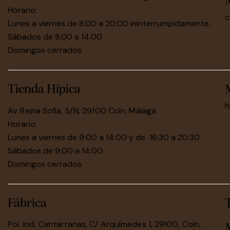
Horario:
c
Lunes a viernes de 8:00 a 20:00 ininterrumpidamente.
Sábados de 8:00 a 14:00
Domingos cerrados
Tienda Hípica
h
Av. Reina Sofía, S/N, 29100 Coín, Málaga
Horario:
Lunes a viernes de 9:00 a 14:00 y de 16:30 a 20:30
Sábados de 9:00 a 14:00
Domingos cerrados
Fábrica
Pol. Ind. Cantarranas, C/ Arquímedes 1, 29100, Coín,