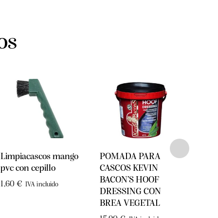
os
Limpiacascos mango
POMADA PARA
Pein
pvc con cepillo
CASCOS KEVIN
limp
BACON’S HOOF
1,60
€
2,00
IVA incluido
DRESSING CON
BREA VEGETAL