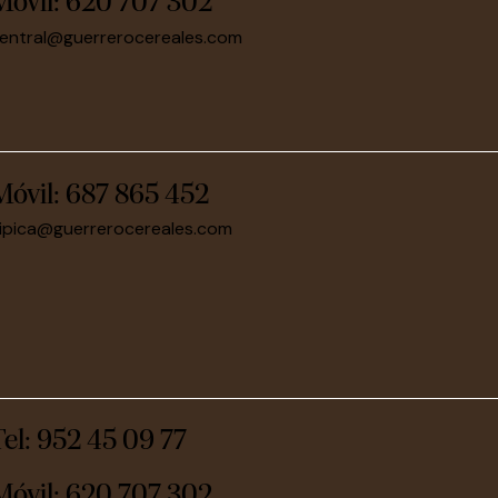
Móvil:
620 707 302
entral@guerrerocereales.com
Móvil:
687 865 452
ipica@guerrerocereales.com
Tel: 952 45 09 77
Móvil:
620 707 302