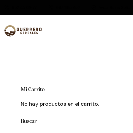
952 45 09 77
687 865 452
Avda. Reina Sofía 
Mi Carrito
No hay productos en el carrito.
Buscar