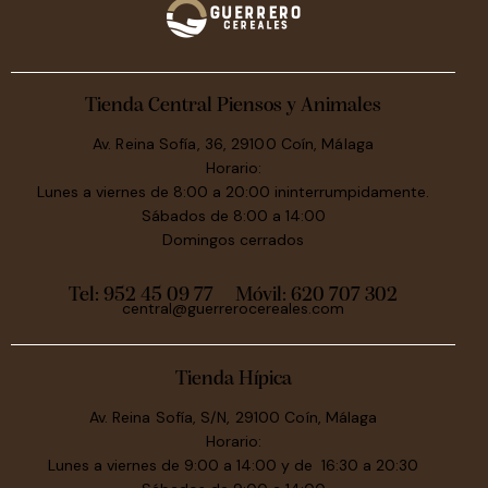
Tienda Central Piensos y Animales
Av. Reina Sofía, 36, 29100 Coín, Málaga
Horario:
Lunes a viernes de 8:00 a 20:00 ininterrumpidamente.
Sábados de 8:00 a 14:00
Domingos cerrados
Tel: 952 45 09 77
Móvil:
620 707 302
central@guerrerocereales.com
Tienda Hípica
Av. Reina Sofía, S/N, 29100 Coín, Málaga
Horario:
Lunes a viernes de 9:00 a 14:00 y de 16:30 a 20:30