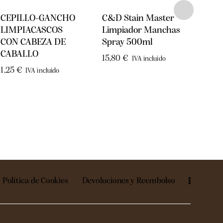
CEPILLO-GANCHO
C&D Stain Master
LIM
LIMPIACASCOS
Limpiador Manchas
CON
CON CABEZA DE
Spray 500ml
PLAS
CABALLO
CEP
15,80
€
IVA incluido
1,25
€
1,10
IVA incluido
Política de Cookies
Devoluciones y Reembolso