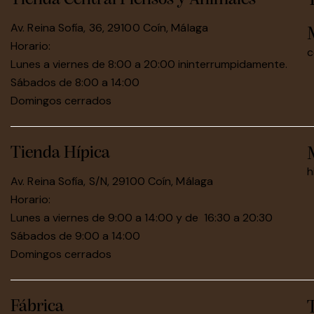
Av. Reina Sofía, 36, 29100 Coín, Málaga
Horario:
c
Lunes a viernes de 8:00 a 20:00 ininterrumpidamente.
Sábados de 8:00 a 14:00
Domingos cerrados
Tienda Hípica
h
Av. Reina Sofía, S/N, 29100 Coín, Málaga
Horario:
Lunes a viernes de 9:00 a 14:00 y de 16:30 a 20:30
Sábados de 9:00 a 14:00
Domingos cerrados
Fábrica