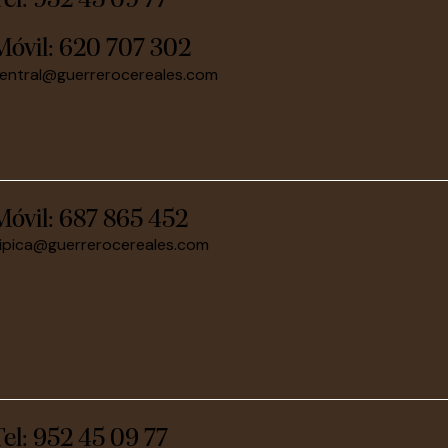
Tel: 952 45 09 77
Móvil:
620 707 302
entral@guerrerocereales.com
Móvil:
687 865 452
ipica@guerrerocereales.com
Tel: 952 45 09 77