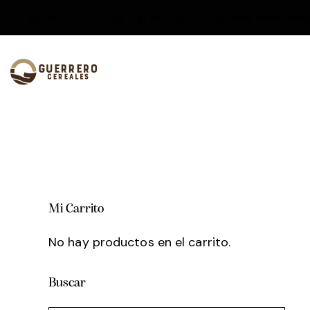
952 45 09 77
687 865 452
Avda. Reina Sofía 
Mi Carrito
No hay productos en el carrito.
Buscar