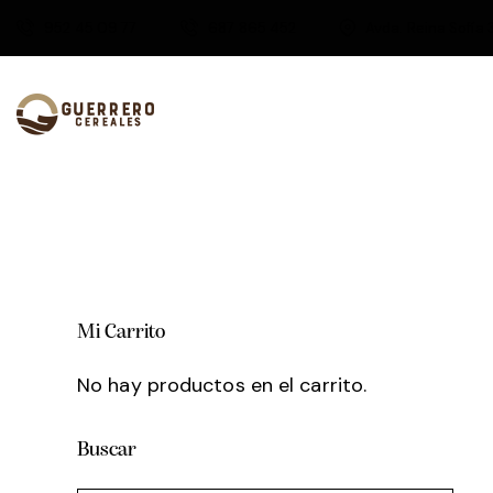
952 45 09 77
687 865 452
Avda. Reina Sofía 
Mi Carrito
No hay productos en el carrito.
Buscar