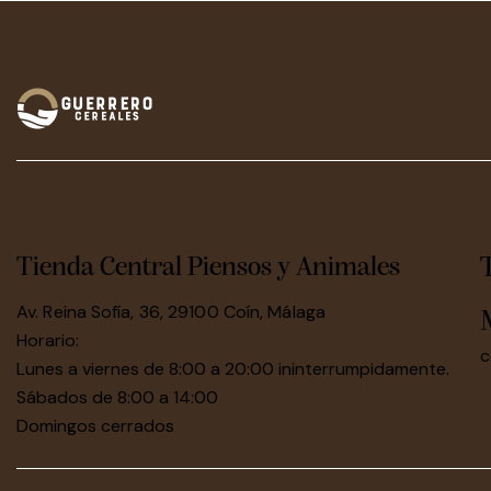
Tienda Central Piensos y Animales
Av. Reina Sofía, 36, 29100 Coín, Málaga
Horario:
c
Lunes a viernes de 8:00 a 20:00 ininterrumpidamente.
Sábados de 8:00 a 14:00
Domingos cerrados