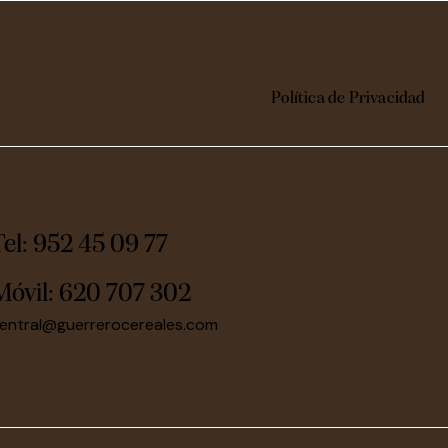
Política de Privacidad
Tel: 952 45 09 77
Móvil:
620 707 302
entral@guerrerocereales.com