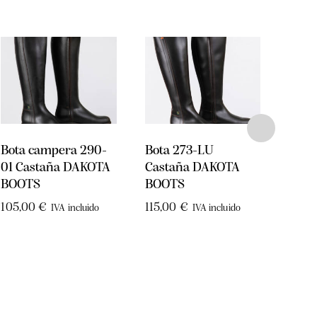
Bota campera 290-
Bota 273-LU
Bota
01 Castaña DAKOTA
Castaña DAKOTA
Clás
BOOTS
BOOTS
DUQ
105,00
€
115,00
€
103,
IVA incluido
IVA incluido