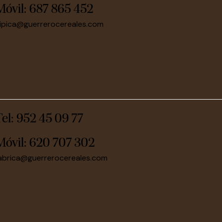
Móvil:
687 865 452
ipica@guerrerocereales.com
Tel: 952 45 09 77
Móvil:
620 707 302
abrica@guerrerocereales.com