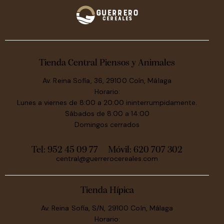
Tienda Central Piensos y Animales
Av. Reina Sofía, 36, 29100 Coín, Málaga
Horario:
Lunes a viernes de 8:00 a 20:00 ininterrumpidamente.
Sábados de 8:00 a 14:00
Domingos cerrados
Tel: 952 45 09 77
Móvil:
620 707 302
central@guerrerocereales.com
Tienda Hípica
Av. Reina Sofía, S/N, 29100 Coín, Málaga
Horario: