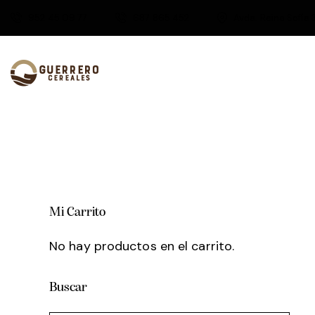
952 45 09 77
687 865 452
Avda. Reina Sofía 
Mi Carrito
No hay productos en el carrito.
Buscar