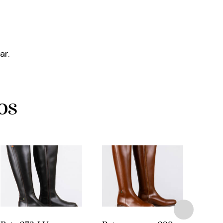
ar.
os