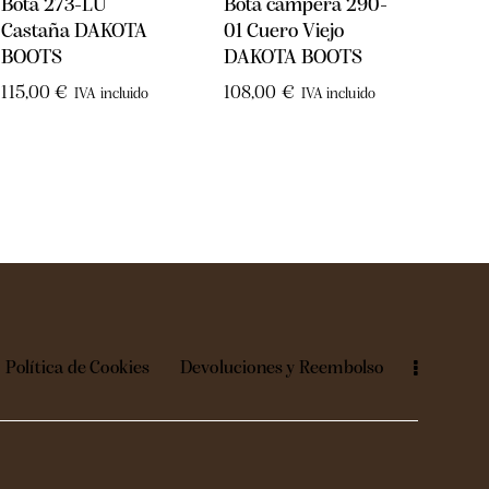
Bota 273-LU
Bota campera 290-
Bota
Castaña DAKOTA
01 Cuero Viejo
01 C
BOOTS
DAKOTA BOOTS
BOO
115,00
€
108,00
€
105,
IVA incluido
IVA incluido
Política de Cookies
Devoluciones y Reembolso