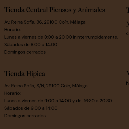
Tienda Central Piensos y Animales
Av. Reina Sofía, 36, 29100 Coín, Málaga
Horario:
c
Lunes a viernes de 8:00 a 20:00 ininterrumpidamente.
Sábados de 8:00 a 14:00
Domingos cerrados
Tienda Hípica
h
Av. Reina Sofía, S/N, 29100 Coín, Málaga
Horario:
Lunes a viernes de 9:00 a 14:00 y de 16:30 a 20:30
Sábados de 9:00 a 14:00
Domingos cerrados