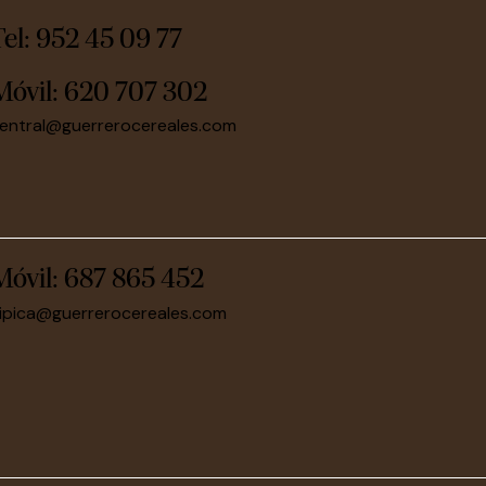
Tel: 952 45 09 77
Móvil:
620 707 302
entral@guerrerocereales.com
Móvil:
687 865 452
ipica@guerrerocereales.com