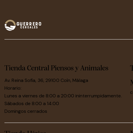
Tienda Central Piensos y Animales
Av. Reina Sofía, 36, 29100 Coín, Málaga
Horario:
c
Lunes a viernes de 8:00 a 20:00 ininterrumpidamente.
Sábados de 8:00 a 14:00
Domingos cerrados