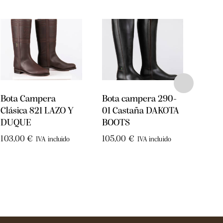
Bota Campera
Bota campera 290-
Bota
Clásica 821 LAZO Y
01 Castaña DAKOTA
LU 
DUQUE
BOOTS
BOO
103,00
€
105,00
€
119,
IVA incluido
IVA incluido