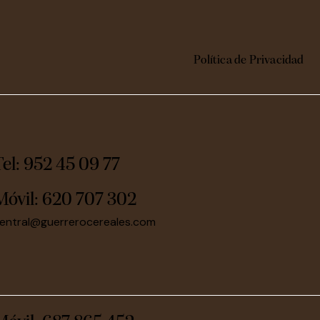
Política de Privacidad
Tel: 952 45 09 77
Móvil:
620 707 302
entral@guerrerocereales.com