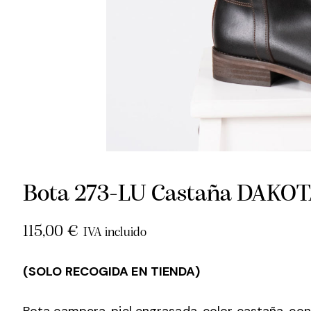
Bota 273-LU Castaña DAKO
115,00
€
IVA incluido
(SOLO RECOGIDA EN TIENDA)
Bota campera, piel engrasada, color castaña, con 