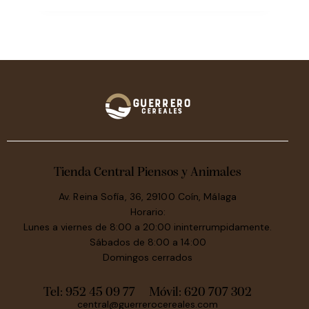
Tienda Central Piensos y Animales
Av. Reina Sofía, 36, 29100 Coín, Málaga
Horario:
Lunes a viernes de 8:00 a 20:00 ininterrumpidamente.
Sábados de 8:00 a 14:00
Domingos cerrados
Tel: 952 45 09 77
Móvil:
620 707 302
central@guerrerocereales.com