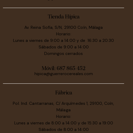
Tienda Hípica
Av. Reina Sofía, S/N, 29100 Coín, Málaga
Horario:
Lunes a viernes de 9:00 a 14:00 y de 16:30 a 20:30
Sábados de 9:00 a 14:00
Domingos cerrados
Móvil:
687 865 452
hipica@guerrerocereales.com
Fábrica
Pol. Ind. Cantarranas, C/ Arquímedes 1, 29100, Coín,
Málaga
Horario:
Lunes a viernes de 8:00 a 14:00 y de 15:30 a 19:00
Sábados de 8:00 a 14:00