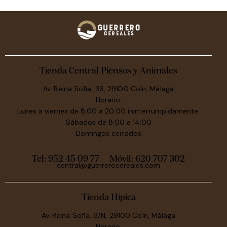
Tienda Central Piensos y Animales
Av. Reina Sofía, 36, 29100 Coín, Málaga
Horario:
Lunes a viernes de 8:00 a 20:00 ininterrumpidamente.
Sábados de 8:00 a 14:00
Domingos cerrados
Tel: 952 45 09 77
Móvil:
620 707 302
central@guerrerocereales.com
Tienda Hípica
Av. Reina Sofía, S/N, 29100 Coín, Málaga
Horario: