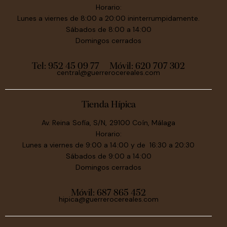
Horario:
Lunes a viernes de 8:00 a 20:00 ininterrumpidamente.
Sábados de 8:00 a 14:00
Domingos cerrados
Tel: 952 45 09 77
Móvil:
620 707 302
central@guerrerocereales.com
Tienda Hípica
Av. Reina Sofía, S/N, 29100 Coín, Málaga
Horario:
Lunes a viernes de 9:00 a 14:00 y de 16:30 a 20:30
Sábados de 9:00 a 14:00
Domingos cerrados
Móvil:
687 865 452
hipica@guerrerocereales.com