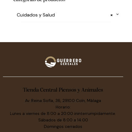
Cuidados y Salud
×
Tienda Central Piensos y Animales
Av. Reina Sofía, 36, 29100 Coín, Málaga
Horario:
Lunes a viernes de 8:00 a 20:00 ininterrumpidamente.
Sábados de 8:00 a 14:00
Domingos cerrados