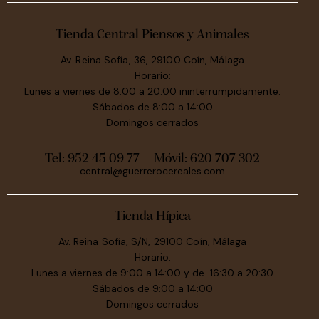
Tienda Central Piensos y Animales
Av. Reina Sofía, 36, 29100 Coín, Málaga
Horario:
Lunes a viernes de 8:00 a 20:00 ininterrumpidamente.
Sábados de 8:00 a 14:00
Domingos cerrados
Tel: 952 45 09 77
Móvil:
620 707 302
central@guerrerocereales.com
Tienda Hípica
Av. Reina Sofía, S/N, 29100 Coín, Málaga
Horario:
Lunes a viernes de 9:00 a 14:00 y de 16:30 a 20:30
Sábados de 9:00 a 14:00
Domingos cerrados