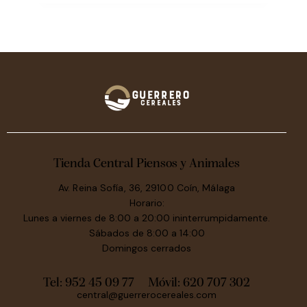
Tienda Central Piensos y Animales
Av. Reina Sofía, 36, 29100 Coín, Málaga
Horario:
Lunes a viernes de 8:00 a 20:00 ininterrumpidamente.
Sábados de 8:00 a 14:00
Domingos cerrados
Tel: 952 45 09 77
Móvil:
620 707 302
central@guerrerocereales.com