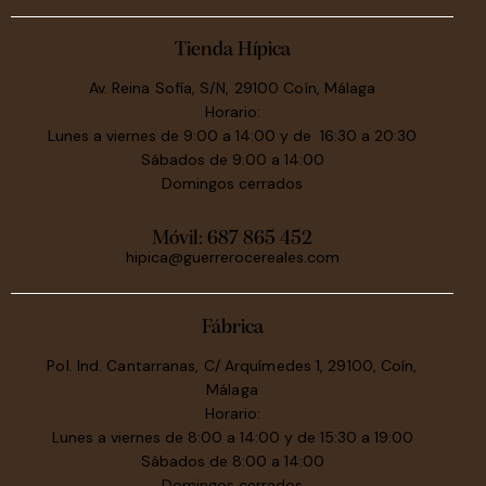
Tienda Hípica
Av. Reina Sofía, S/N, 29100 Coín, Málaga
Horario:
Lunes a viernes de 9:00 a 14:00 y de 16:30 a 20:30
Sábados de 9:00 a 14:00
Domingos cerrados
Móvil:
687 865 452
hipica@guerrerocereales.com
Fábrica
Pol. Ind. Cantarranas, C/ Arquímedes 1, 29100, Coín,
Málaga
Horario:
Lunes a viernes de 8:00 a 14:00 y de 15:30 a 19:00
Sábados de 8:00 a 14:00
Domingos cerrados