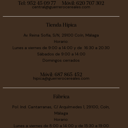
Tel: 952 45 09 77
Móvil:
620 707 302
central@guerrerocereales.com
Tienda Hípica
Av. Reina Sofía, S/N, 29100 Coín, Málaga
Horario:
Lunes a viernes de 9:00 a 14:00 y de 16:30 a 20:30
Sábados de 9:00 a 14:00
Domingos cerrados
Móvil:
687 865 452
hipica@guerrerocereales.com
Fábrica
Pol. Ind. Cantarranas, C/ Arquímedes 1, 29100, Coín,
Málaga
Horario:
Lunes a viernes de 8:00 a 14:00 y de 15:30 a 19:00