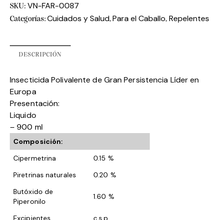
VN-FAR-0087
SKU:
Cuidados y Salud
Para el Caballo
Repelentes
Categorías:
,
,
DESCRIPCIÓN
Insecticida Polivalente de Gran Persistencia Líder en
Europa
Presentación:
Liquido
– 900 ml
Composición:
Cipermetrina
0.15 %
Piretrinas naturales
0.20 %
Butóxido de
1.60 %
Piperonilo
Excipientes
c.s.p.