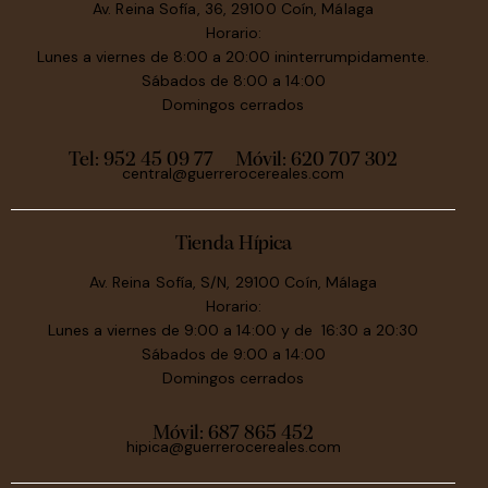
Av. Reina Sofía, 36, 29100 Coín, Málaga
Horario:
Lunes a viernes de 8:00 a 20:00 ininterrumpidamente.
Sábados de 8:00 a 14:00
Domingos cerrados
Tel: 952 45 09 77
Móvil:
620 707 302
central@guerrerocereales.com
Tienda Hípica
Av. Reina Sofía, S/N, 29100 Coín, Málaga
Horario:
Lunes a viernes de 9:00 a 14:00 y de 16:30 a 20:30
Sábados de 9:00 a 14:00
Domingos cerrados
Móvil:
687 865 452
hipica@guerrerocereales.com