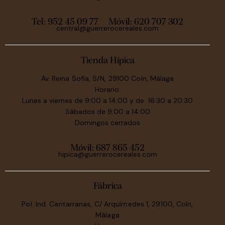
Tel: 952 45 09 77
Móvil:
620 707 302
central@guerrerocereales.com
Tienda Hípica
Av. Reina Sofía, S/N, 29100 Coín, Málaga
Horario:
Lunes a viernes de 9:00 a 14:00 y de 16:30 a 20:30
Sábados de 9:00 a 14:00
Domingos cerrados
Móvil:
687 865 452
hipica@guerrerocereales.com
Fábrica
Pol. Ind. Cantarranas, C/ Arquímedes 1, 29100, Coín,
Málaga