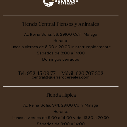
Tienda Central Piensos y Animales
Av. Reina Sofía, 36, 29100 Coín, Málaga
Horario:
Lunes a viernes de 8:00 a 20:00 ininterrumpidamente.
Sábados de 8:00 a 14:00
Domingos cerrados
Tel: 952 45 09 77
Móvil:
620 707 302
central@guerrerocereales.com
Tienda Hípica
Av. Reina Sofía, S/N, 29100 Coín, Málaga
Horario:
Lunes a viernes de 9:00 a 14:00 y de 16:30 a 20:30
Sábados de 9:00 a 14:00