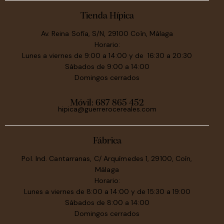
Tienda Hípica
Av. Reina Sofía, S/N, 29100 Coín, Málaga
Horario:
Lunes a viernes de 9:00 a 14:00 y de 16:30 a 20:30
Sábados de 9:00 a 14:00
Domingos cerrados
Móvil:
687 865 452
hipica@guerrerocereales.com
Fábrica
Pol. Ind. Cantarranas, C/ Arquímedes 1, 29100, Coín,
Málaga
Horario:
Lunes a viernes de 8:00 a 14:00 y de 15:30 a 19:00
Sábados de 8:00 a 14:00
Domingos cerrados