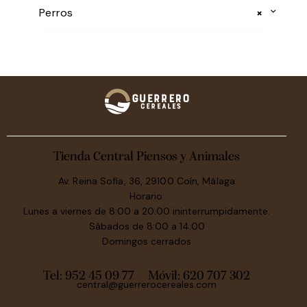
Perros
×
Tienda Central Piensos y Animales
Av. Reina Sofía, 36, 29100 Coín, Málaga
Horario:
Lunes a viernes de 8:00 a 20:00 ininterrumpidamente.
Sábados de 8:00 a 14:00
Domingos cerrados
Tel: 952 45 09 77
Móvil:
620 707 302
central@guerrerocereales.com