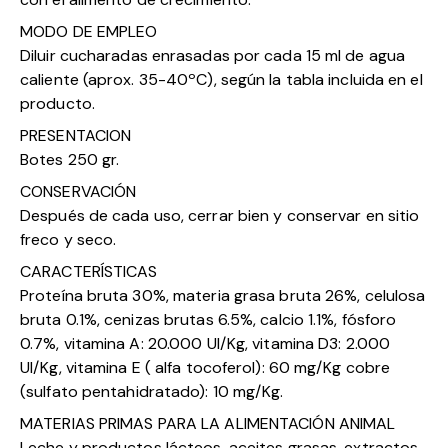
MODO DE EMPLEO
Diluir cucharadas enrasadas por cada 15 ml de agua
caliente (aprox. 35-40ºC), según la tabla incluida en el
producto.
PRESENTACION
Botes 250 gr.
CONSERVACIÓN
Después de cada uso, cerrar bien y conservar en sitio
freco y seco.
CARACTERÍSTICAS
Proteína bruta 30%, materia grasa bruta 26%, celulosa
bruta 0.1%, cenizas brutas 6.5%, calcio 1.1%, fósforo
0.7%, vitamina A: 20.000 UI/Kg, vitamina D3: 2.000
UI/Kg, vitamina E ( alfa tocoferol): 60 mg/Kg cobre
(sulfato pentahidratado): 10 mg/Kg.
MATERIAS PRIMAS PARA LA ALIMENTACIÓN ANIMAL
Leche y productos lácteos, aceites grasas, extractos