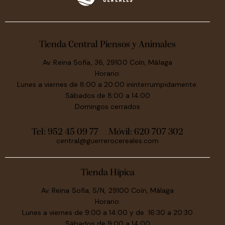
Tienda Central Piensos y Animales
Av. Reina Sofía, 36, 29100 Coín, Málaga
Horario:
Lunes a viernes de 8:00 a 20:00 ininterrumpidamente.
Sábados de 8:00 a 14:00
Domingos cerrados
Tel: 952 45 09 77
Móvil:
620 707 302
central@guerrerocereales.com
Tienda Hípica
Av. Reina Sofía, S/N, 29100 Coín, Málaga
Horario:
Lunes a viernes de 9:00 a 14:00 y de 16:30 a 20:30
Sábados de 9:00 a 14:00