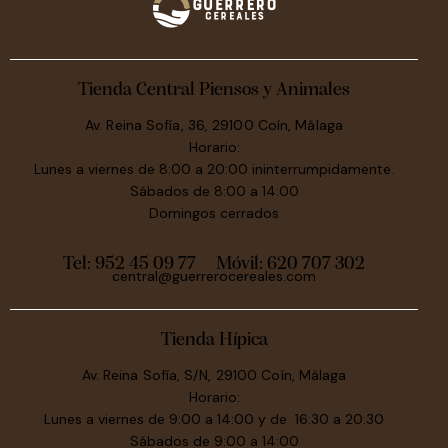
Tienda Central Piensos y Animales
Av. Reina Sofía, 36, 29100 Coín, Málaga
Horario:
Lunes a viernes de 8:00 a 20:00 ininterrumpidamente.
Sábados de 8:00 a 14:00
Domingos cerrados
Tel: 952 45 09 77
Móvil:
620 707 302
central@guerrerocereales.com
Tienda Hípica
Av. Reina Sofía, S/N, 29100 Coín, Málaga
Horario:
Lunes a viernes de 9:00 a 14:00 y de 16:30 a 20:30
Sábados de 9:00 a 14:00