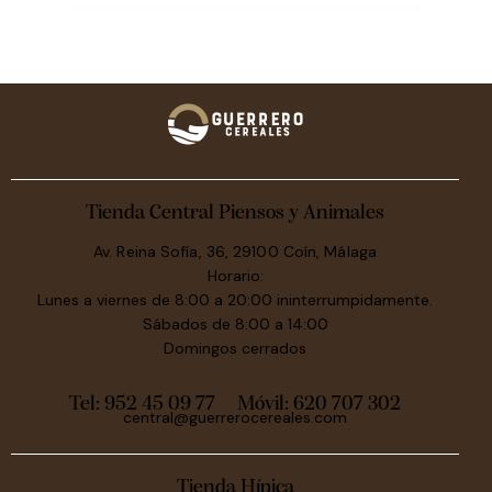
Tienda Central Piensos y Animales
Av. Reina Sofía, 36, 29100 Coín, Málaga
Horario:
Lunes a viernes de 8:00 a 20:00 ininterrumpidamente.
Sábados de 8:00 a 14:00
Domingos cerrados
Tel: 952 45 09 77
Móvil:
620 707 302
central@guerrerocereales.com
Tienda Hípica