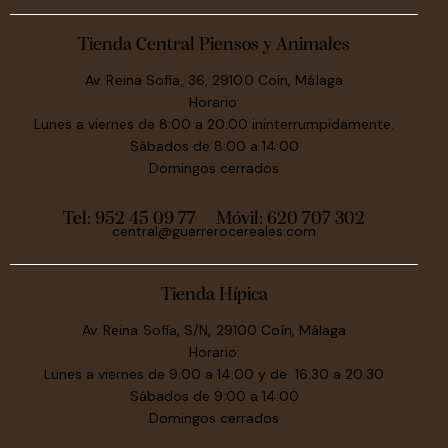
Tienda Central Piensos y Animales
Av. Reina Sofía, 36, 29100 Coín, Málaga
Horario:
Lunes a viernes de 8:00 a 20:00 ininterrumpidamente.
Sábados de 8:00 a 14:00
Domingos cerrados
Tel: 952 45 09 77
Móvil:
620 707 302
central@guerrerocereales.com
Tienda Hípica
Av. Reina Sofía, S/N, 29100 Coín, Málaga
Horario:
Lunes a viernes de 9:00 a 14:00 y de 16:30 a 20:30
Sábados de 9:00 a 14:00
Domingos cerrados