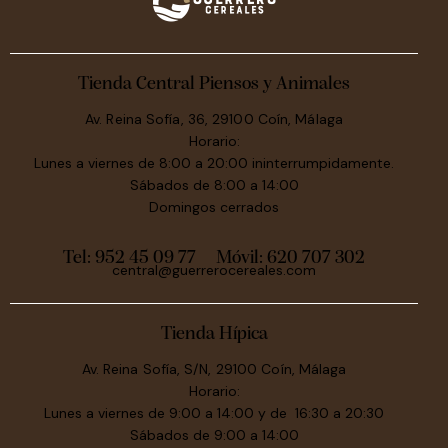
Tienda Central Piensos y Animales
Av. Reina Sofía, 36, 29100 Coín, Málaga
Horario:
Lunes a viernes de 8:00 a 20:00 ininterrumpidamente.
Sábados de 8:00 a 14:00
Domingos cerrados
Tel: 952 45 09 77
Móvil:
620 707 302
central@guerrerocereales.com
Tienda Hípica
Av. Reina Sofía, S/N, 29100 Coín, Málaga
Horario:
Lunes a viernes de 9:00 a 14:00 y de 16:30 a 20:30
Sábados de 9:00 a 14:00