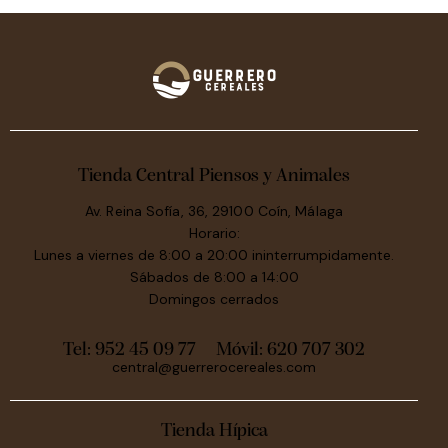
Tienda Central Piensos y Animales
Av. Reina Sofía, 36, 29100 Coín, Málaga
Horario:
Lunes a viernes de 8:00 a 20:00 ininterrumpidamente.
Sábados de 8:00 a 14:00
Domingos cerrados
Tel: 952 45 09 77
Móvil:
620 707 302
central@guerrerocereales.com
Tienda Hípica