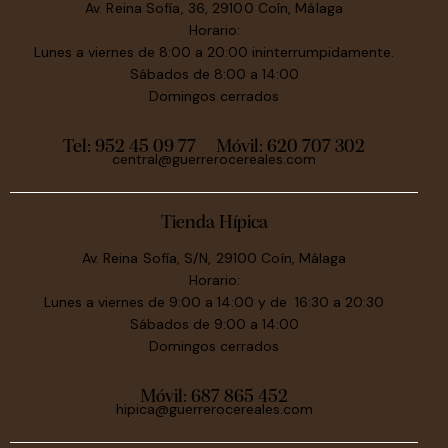
Av. Reina Sofía, 36, 29100 Coín, Málaga
Horario:
Lunes a viernes de 8:00 a 20:00 ininterrumpidamente.
Sábados de 8:00 a 14:00
Domingos cerrados
Tel: 952 45 09 77
Móvil:
620 707 302
central@guerrerocereales.com
Tienda Hípica
Av. Reina Sofía, S/N, 29100 Coín, Málaga
Horario:
Lunes a viernes de 9:00 a 14:00 y de 16:30 a 20:30
Sábados de 9:00 a 14:00
Domingos cerrados
Móvil:
687 865 452
hipica@guerrerocereales.com