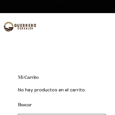
952 45 09 77
687 865 452
Avda. Reina Sofía 
Mi Carrito
No hay productos en el carrito.
Buscar