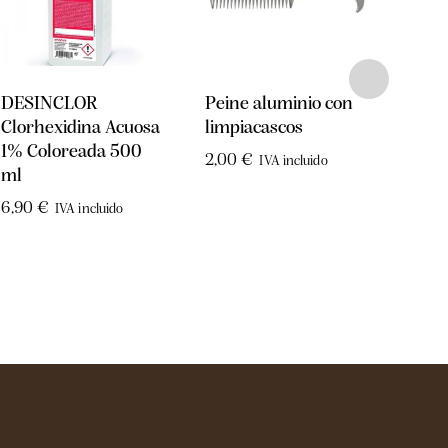
DESINCLOR
Peine aluminio con
Limp
Clorhexidina Acuosa
limpiacascos
pvc c
1% Coloreada 500
2,00
€
1,60
IVA incluido
ml
6,90
€
IVA incluido