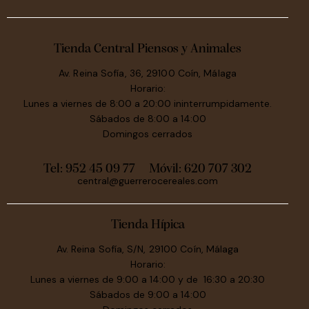
Tienda Central Piensos y Animales
Av. Reina Sofía, 36, 29100 Coín, Málaga
Horario:
Lunes a viernes de 8:00 a 20:00 ininterrumpidamente.
Sábados de 8:00 a 14:00
Domingos cerrados
Tel: 952 45 09 77
Móvil:
620 707 302
central@guerrerocereales.com
Tienda Hípica
Av. Reina Sofía, S/N, 29100 Coín, Málaga
Horario:
Lunes a viernes de 9:00 a 14:00 y de 16:30 a 20:30
Sábados de 9:00 a 14:00